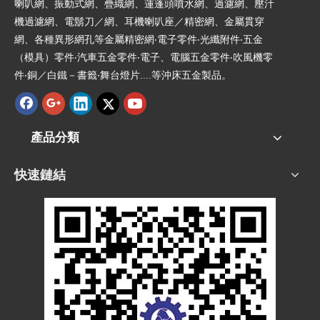
喇叭網、振動式網、疊織網、蓮蓬頭噴水網、過濾網、壓汁
機過濾網、電鬍刀／網、耳機喇叭座／精密網、金屬貫穿
網、各種異形網孔等金屬精密網‧電子零件‧光纖附件‧五金
（模具）零件‧汽車五金零件‧電子、電腦五金零件‧吹風機零
件‧銅／白鐵－書籤‧舞台燈片....等沖床五金製品。
產品分類
快速鏈結