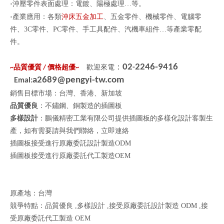
‧
沖壓零件表面處理：電鍍、陽極處理
…
等。
‧
產業應用：各類
沖床五金加工
、
五金零件
、
機械零件
、
電
腦零
件、
3C
零件、
PC
零件、手工具配件、汽機車組件
…
等
產業零配
件。
：
02
2246-9416
品質優質
價格超優
歡迎來電
-
~
/
~
a2689@pengyi-tw.com
Emal:
銷售目標市場：台灣、香港、新加坡
品質優良
：不鏽鋼、銅製造的插圖板
多樣設計
：鵬儀精密工業有限公司提供插圖板的多樣化設計客製生
產，如有需要請與我們聯絡，
立即連絡
插圖板接受進行原廠委託設計製造ODM
插圖板接受進行原廠委託代工製造OEM
原產地：台灣
競爭特點：品質優良 ,多樣設計 ,接受原廠委託設計製造 ODM ,接
受原廠委託代工製造 OEM