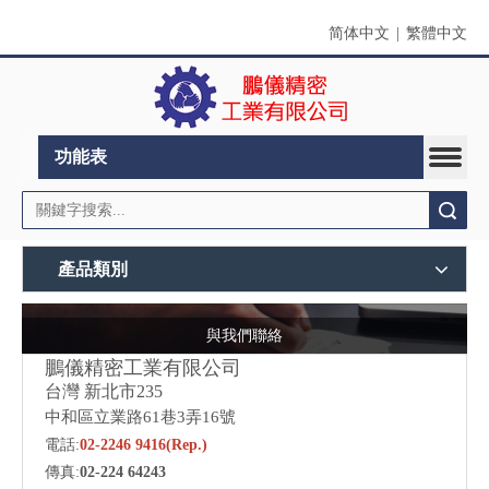
简体中文
|
繁體中文
功能表
搜索
產品類別
與我們聯絡
鵬儀精密工業有限公司
台灣 新北市
235
中和區立業路61巷3弄16號
電話:
02-2246 9416(Rep.)
傳真:
02-224 64243