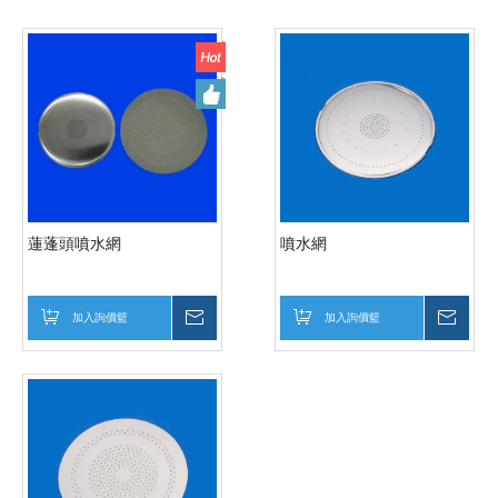
蓮蓬頭噴水網
噴水網
加入詢價籃
詢價
加入詢價籃
詢價