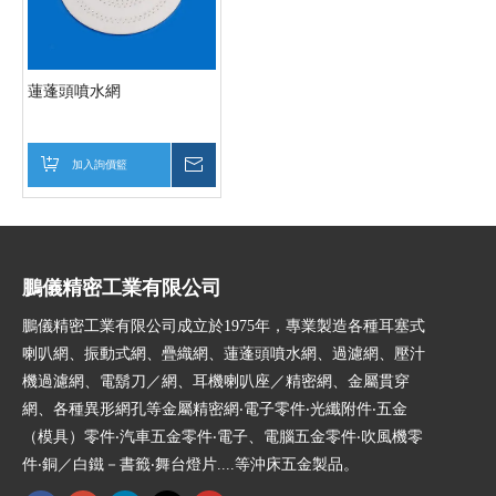
蓮蓬頭噴水網
加入詢價籃
詢價
鵬儀精密工業有限公司
鵬儀精密工業有限公司成立於1975年，專業製造各種耳塞式
喇叭網、振動式網、疊織網、蓮蓬頭噴水網、過濾網、壓汁
機過濾網、電鬍刀／網、耳機喇叭座／精密網、金屬貫穿
網、各種異形網孔等金屬精密網‧電子零件‧光纖附件‧五金
（模具）零件‧汽車五金零件‧電子、電腦五金零件‧吹風機零
件‧銅／白鐵－書籤‧舞台燈片....等沖床五金製品。