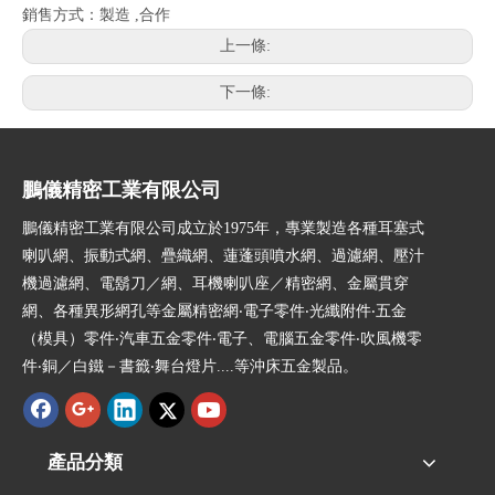
銷售方式：製造 ,合作
上一條:
下一條:
鵬儀精密工業有限公司
鵬儀精密工業有限公司成立於1975年，專業製造各種耳塞式
喇叭網、振動式網、疊織網、蓮蓬頭噴水網、過濾網、壓汁
機過濾網、電鬍刀／網、耳機喇叭座／精密網、金屬貫穿
網、各種異形網孔等金屬精密網‧電子零件‧光纖附件‧五金
（模具）零件‧汽車五金零件‧電子、電腦五金零件‧吹風機零
件‧銅／白鐵－書籤‧舞台燈片....等沖床五金製品。
產品分類