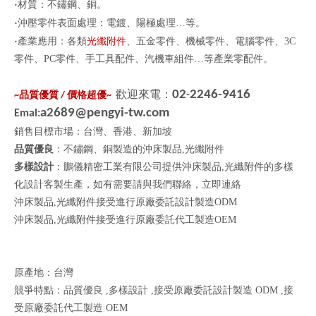
‧
材質：不鏽鋼、銅。
‧
沖壓零件表面處理：電鍍、陽極處理
…
等。
‧
產業應用：各類
光纖附件
、
五金零件
、
機械零件
、
電腦零
件、
3C
零件、
PC
零件、手工具配件、汽機車組件
…
等產業
零配件。
歡迎來電：
02
2246-9416
品質優質
價格超優
-
~
/
~
a2689@pengyi-tw.com
Emal:
銷售目標市場：台灣、香港、新加坡
品質優良
：不鏽鋼、銅製造的沖床製品,光纖附件
多樣設計
：鵬儀精密工業有限公司提供沖床製品,光纖附件的多樣
化設計客製生產，如有需要請與我們聯絡，
立即連絡
沖床製品,光纖附件接受進行原廠委託設計製造ODM
沖床製品,光纖附件接受進行原廠委託代工製造OEM
原產地：台灣
競爭特點：品質優良 ,多樣設計 ,接受原廠委託設計製造 ODM ,接
受原廠委託代工製造 OEM