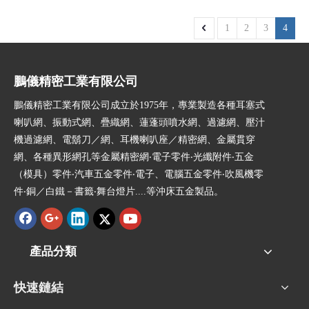
1
2
3
4
鵬儀精密工業有限公司
鵬儀精密工業有限公司成立於1975年，專業製造各種耳塞式
喇叭網、振動式網、疊織網、蓮蓬頭噴水網、過濾網、壓汁
機過濾網、電鬍刀／網、耳機喇叭座／精密網、金屬貫穿
網、各種異形網孔等金屬精密網‧電子零件‧光纖附件‧五金
（模具）零件‧汽車五金零件‧電子、電腦五金零件‧吹風機零
件‧銅／白鐵－書籤‧舞台燈片....等沖床五金製品。
產品分類
快速鏈結